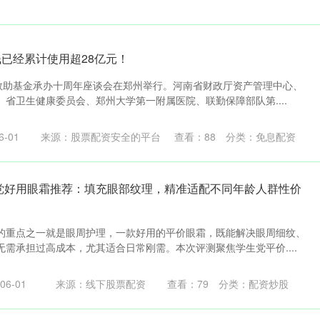
钱已经累计使用超28亿元！
路救助基金承办十周年座谈会在郑州举行。河南省财政厅资产管理中心、
省卫生健康委员会、郑州大学第一附属医院、联勤保障部队第....
-01
来源：股票配资安全的平台
查看：
88
分类：
免息配资
学生党好用眼霜推荐：填充眼部纹理，精准适配不同年龄人群性价
的重点之一就是眼周护理，一款好用的平价眼霜，既能解决眼周细纹、
需承担过高成本，尤其适合日常刚需。本次评测聚焦学生党平价....
6-01
来源：线下股票配资
查看：
79
分类：
配资炒股