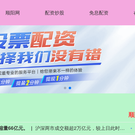
顺阳网
配资炒股
免息配资
顺
缩量66亿元。
沪深两市成交额超2万亿元，较上日此时缩量66亿元。