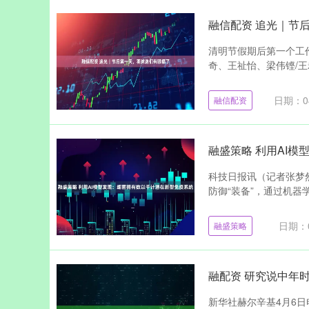
融信配资 追光｜节
清明节假期后第一个工作
奇、王祉怡、梁伟铿/王昶
日期：04
融信配资
融盛策略 利用AI
科技日报讯（记者张梦
防御“装备”，通过机器
日期：0
融盛策略
融配资 研究说中年
新华社赫尔辛基4月6