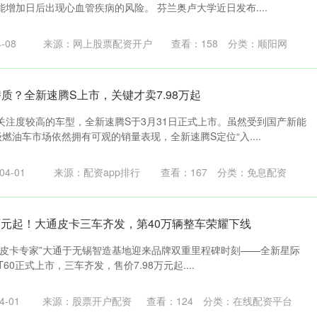
增加日后出现心血管疾病的风险。 芬兰奥卢大学近日发布....
-08
来源：网上股票配资开户
查看：
158
分类：
顺阳网
质？全新速腾S上市，关键才卖7.98万起
关注度较高的车型，全新速腾S于3月31日正式上市。虽然受到国产新能
燃油车市场依然拥有可观的销量表现，全新速腾S定位“入....
4-01
来源：配资app排行
查看：
167
分类：
免息配资
8万元起！大通皮卡三车齐发，第40万辆整车荣耀下线
“全球皮卡专家”大通于无锡智造基地迎来品牌双重里程碑时刻——全新星际
T60正式上市，三车齐发，售价7.98万元起....
-01
来源：股票开户配资
查看：
124
分类：
在线配资平台