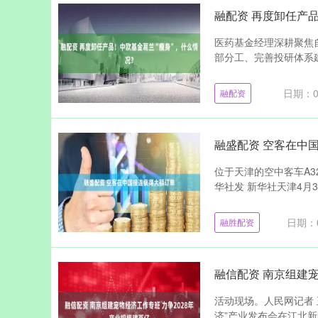
融配资 再度卸任产
医药基金经理深耕聚焦
部分工、完善投研体系建
日期：0
融配资
融盛配资 空客在中
位于天津的空中客车A32
华社发 新华社天津4月3
日期：0
融胜配资
融信配资 南京组建宠
活动现场。人民网记者 王
济”产业发布会在江北新