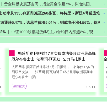
贵金属板块震荡走高，招金黄金涨超7%，株冶集团、兴业银锡、中金黄金、山金国际跟涨。
法国电力公司将圣阿尔班1号反应堆的输出功率从1335兆瓦削减至260兆瓦，将特里卡斯廷4号反应堆的输出功率从915兆瓦削减至180兆瓦。
北证50日内涨幅达1.01%，成分股中，万源通涨5.47%，诺思兰德涨5.01%，则成电子涨4.56%，锦波生物涨4.23%。
2%
中证1000股指期货(IM)主力合约日内涨超2%，现报7582.0点。
融盛配资 阿联酋17岁女孩成功登顶欧洲最高峰
_厄尔布鲁士山_法蒂玛·阿瓦迪_乞力马扎罗山
金
提
人民网讯 据阿联酋通讯社7月9日报道，一名年仅17岁的
阿联酋女孩——法蒂玛·阿瓦迪近日成功登顶欧洲最高峰
厄尔布鲁士山(海....
融胜配资
0
07-11