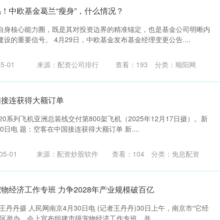
品！中欧基金葛兰“瘦身”，什么情况？
自身核心能力圈，既是其对投资边界的精准锚定，也是基金公司明晰内
设的重要信号。 4月29日，中欧基金发布基金经理变更公告....
5-01
来源：配资公司排行
查看：
193
分类：
顺阳网
国接连获得大额订单
0系列飞机亚洲总装线交付第800架飞机（2025年12月17日摄）。新
0日电 题：空客在中国接连获得大额订单 新....
5-01
来源：配资炒股软件
查看：
104
分类：
免息配资
物经济工作专班 力争2028年产业规模破百亿
丹丹摄 人民网南京4月30日电 (记者王丹丹)30日上午，南京市“它经
区举办，会上宣布组建市级宠物经济工作专班，并....