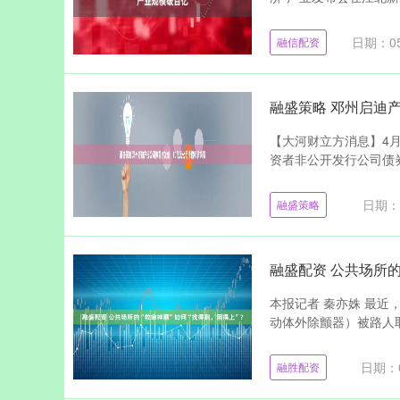
日期：05
融信配资
融盛策略 邓州启迪
【大河财立方消息】4月
资者非公开发行公司债券
日期：0
融盛策略
融盛配资 公共场所的
本报记者 秦亦姝 最近
动体外除颤器）被路人取
日期：0
融胜配资