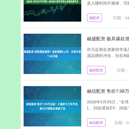
是入睡时间不规律，可能
日期：04
融配资
融盛配资 极具爆款潜
作为近期合资家轿市场
源品牌的冲击，但在A级
日期：0
融胜配资
融信配资 售价7.9
2026年3月30日，
L、26款星际EV、26款
日期：04
融信配资