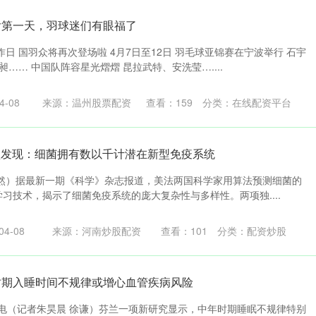
后第一天，羽球迷们有眼福了
日 国羽众将再次登场啦 4月7日至12日 羽毛球亚锦赛在宁波举行 石宇
…… 中国队阵容星光熠熠 昆拉武特、安洗莹…....
-08
来源：温州股票配资
查看：
159
分类：
在线配资平台
模型发现：细菌拥有数以千计潜在新型免疫系统
然）据最新一期《科学》杂志报道，美法两国科学家用算法预测细菌的
学习技术，揭示了细菌免疫系统的庞大复杂性与多样性。两项独....
4-08
来源：河南炒股配资
查看：
101
分类：
配资炒股
时期入睡时间不规律或增心血管疾病风险
日电（记者朱昊晨 徐谦）芬兰一项新研究显示，中年时期睡眠不规律特别