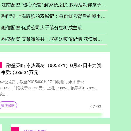
江南配资 “暖心托管” 解家长之忧 多彩活动伴孩子成长
法国电力公司将圣阿尔班1号反应堆的输出功率从1335兆瓦削减至
融配资 上海牌照的双城记：身份符号背后的城市密码_魔王_客户
北证50日内涨幅达1.01%，成分股中，万源通涨5.47%，诺思兰德
融信配资 优质公司大手笔分红将成主流
融盛配资 安徽濉溪县：寒冬送暖传温情 花馍飘香敬老兵
融盛策略 永杰新材（603271）6月27日主力资
净卖出239.24万元
本站消息，截至2025年6月27日收盘，永杰新材
(603271)报收于36.26元，上涨1.94%，换手率6.74%，
成....
融盛策略
07-02