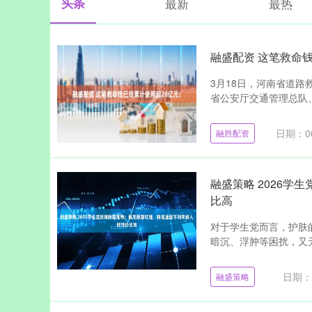
头条
最新
最热
融盛配资 这笔救命
3月18日，河南省道
省公安厅交通管理总队、
日期：06
融胜配资
融盛策略 2026
比高
对于学生党而言，护肤
暗沉、浮肿等困扰，又无
日期：0
融盛策略