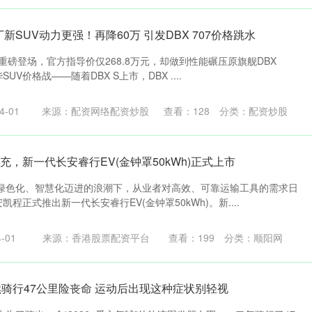
新SUV动力更强！再降60万 引发DBX 707价格跳水
S重磅登场，官方指导价仅268.8万元，却做到性能碾压原旗舰DBX
UV价格战——随着DBX S上市，DBX ....
-01
来源：配资网络配资炒股
查看：
128
分类：
配资炒股
快充，新一代长安睿行EV(金钟罩50kWh)正式上市
绿色化、智慧化迈进的浪潮下，从业者对高效、可靠运输工具的需求日
凯程正式推出新一代长安睿行EV(金钟罩50kWh)。新....
-01
来源：香港股票配资平台
查看：
199
分类：
顺阳网
续骑行47公里险丧命 运动后出现这种症状别轻视