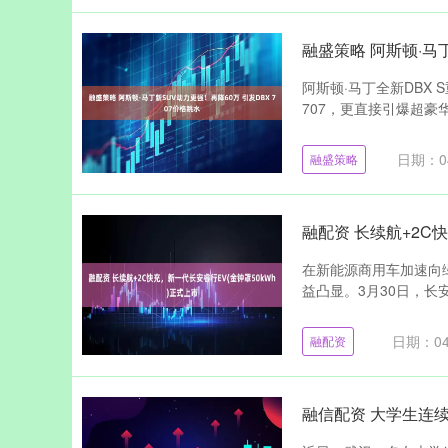
融盛策略 阿斯顿·马丁
阿斯顿·马丁全新DBX 
707，更直接引爆超豪华S
日期：04
融盛策略
融配资 长续航+2C
在新能源商用车加速向
益凸显。3月30日，长安
日期：04
融配资
融信配资 大学生连