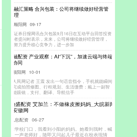
融汇策略 合兴包装：公司将继续做好经营管
理
顺阳网
09-17
证券日报网讯合兴包装9月16日在互动平台回答投资
者提问时表示，未来，公司将继续做好经营管理，
努力提升核心竞争力，进一步加
融配资 产业观察：AI“下沉”，加速云端与终端
协同
顺阳网
10-01
人民网记者 王震 发出一句语音指令，手机就能瞬间
完成拍照修图、行程规划、生活缴费；戴上一副智
能眼镜，支付、翻译、导航信手
融盛配资 艾加兰：不做橡皮擦妈妈_大皖新闻
| 安徽网
免息配资
06-27
在学校门口，我看到小阳的妈妈。她看到我时，喊
了一声老师好，随即又问起儿子最近在校表现情